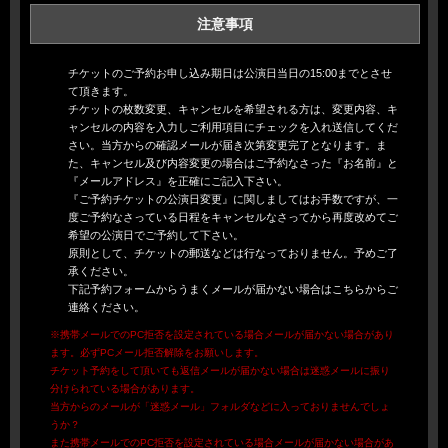
注意事項
チケットのご予約お申し込み期日は公演日当日の15:00までとさせ
て頂きます。
チケットの枚数変更、キャンセルを希望される方は、変更内容、キ
ャンセルの内容を入力しご利用項目にチェックを入れ送信してくだ
さい。当方からの確認メールが届き次第変更完了となります。ま
た、キャンセル及び内容変更の場合はご予約なさった『お名前』と
『メールアドレス』を正確にご記入下さい。
『ご予約チケットの公演日変更』に関しましてはお手数ですが、一
度ご予約なさっている日程をキャンセルなさってから再度改めてご
希望の公演日でご予約して下さい。
原則として、チケットの郵送などは行なっておりません。予めご了
承ください。
下記予約フォームからうまくメールが届かない場合は
こちら
からご
連絡ください。
※携帯メールでのPC拒否を設定されている場合メールが届かない場合があり
ます。必ずPCメール拒否解除をお願いします。
チケット予約をして頂いても返信メールが届かない場合は迷惑メールに振り
分けられている場合があります。
当方からのメールが「迷惑メール」フォルダなどに入っておりませんでしょ
うか？
また携帯メールでのPC拒否を設定されている場合メールが届かない場合があ