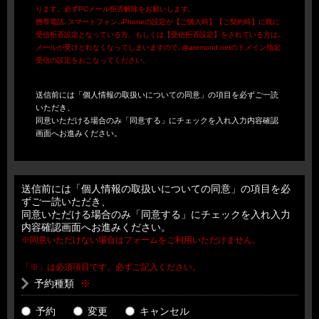
ります。必ずPCメール拒否解除をお願いします。
携帯電話､スマートフォン､iPhoneの設定が【ご購入時】【ご契約時】に既に
受信拒否設定となっている方、もしくは【受信拒否設定】をされている方は､
メールが受けとれなくなってしまいますので､@aremond.netのドメイン指定
受信の設定をおこなってください。
送信前には「個人情報の取扱いについての同意」の項目を必ずご一読
いただき、
同意いただける場合のみ「同意する」にチェックを入れ入力内容確認
画面へお進みください。
送信前には「個人情報の取扱いについての同意」の項目を必
ずご一読いただき、
同意いただける場合のみ「同意する」にチェックを入れ入力
内容確認画面へお進みください。
※同意いただけない場合はフォームをご利用いただけません。
「※」は必須項目です。必ずご記入ください。
予約種類
※
予約
変更
キャンセル