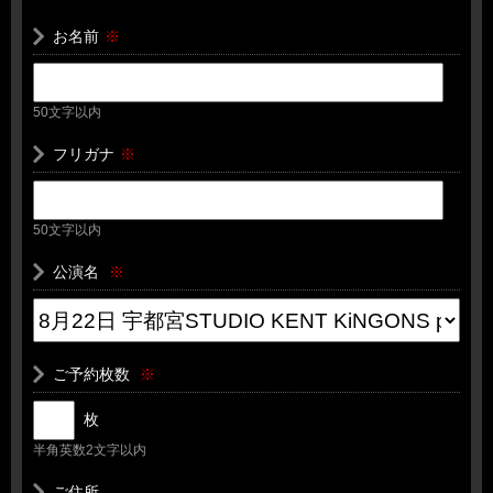
お名前
※
50文字以内
フリガナ
※
50文字以内
公演名
※
ご予約枚数
※
枚
半角英数2文字以内
ご住所