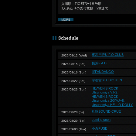
入場順：TIGET受付番号順
1人あたりの受付枚数：2枚まで
MORE
東高円寺U.F.O.CLUB
2026/08/12 (Wed)
横浜F.A.D
2026/08/15 (Sat)
堺FANDANGO
2026/08/16 (Sun)
宇都宮STUDIO KENT
2026/08/22 (Sat)
HEAVEN'S ROCK
2026/08/23 (Sun)
Utsunomiya VJ-2、
HEAVEN'S ROCK
Utsunomiya 2/3(VJ-4)、
Utsunomiya HELLO DOLLY
札幌SOUND CRUE
2026/08/28 (Fri)
coming soon
2026/08/29 (Sat)
小倉FUSE
2026/09/03 (Thu)