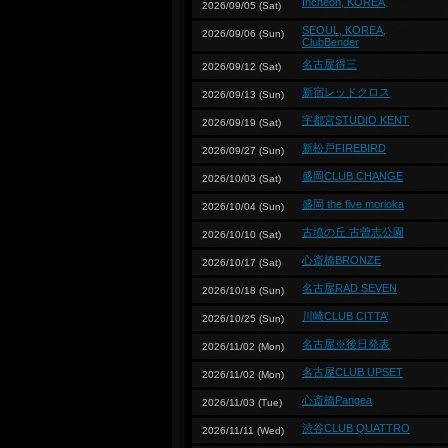
Incheon, KOREA
2026/09/05 (Sat)
SEOUL, KOREA,
2026/09/06 (Sun)
ClubBender
名古屋得三
2026/09/12 (Sat)
新宿レッドクロス
2026/09/13 (Sun)
宇都宮STUDIO KENT
2026/09/19 (Sat)
新松戸FIREBIRD
2026/09/27 (Sun)
盛岡CLUB CHANGE
2026/10/03 (Sat)
盛岡 the five morioka
2026/10/04 (Sun)
古墳の丘 古曽志公園
2026/10/10 (Sat)
心斎橋BRONZE
2026/10/17 (Sat)
名古屋RAD SEVEN
2026/10/18 (Sun)
川崎CLUB CITTA’
2026/10/25 (Sun)
名古屋※後日発表
2026/11/02 (Mon)
名古屋CLUB UPSET
2026/11/02 (Mon)
心斎橋Pangea
2026/11/03 (Tue)
渋谷CLUB QUATTRO
2026/11/11 (Wed)