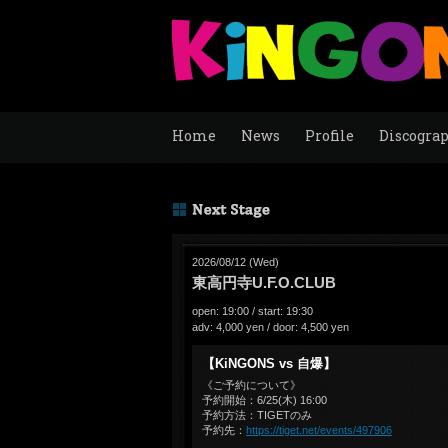
Home
News
Profile
Discogra
2026/08/12 (Wed)
東高円寺U.F.O.CLUB
open: 19:00 / start: 19:30
adv: 4,000 yen / door: 4,500 yen
【KiNGONS vs 自爆】
《ご予約について》
予約開始：6/25(木) 16:00
予約方法：TIGETのみ
予約先：
https://tiget.net/events/497906