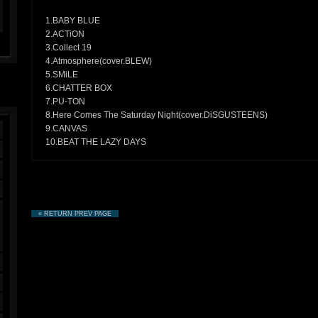
1.BABY BLUE
2.ACTiON
3.Collect 19
4.Atmosphere(cover.BLEW)
5.SMiLE
6.CHATTER BOX
7.PU-TON
8.Here Comes The Saturday Night(cover.DiSGUSTEENS)
9.CANVAS
10.BEAT THE LAZY DAYS
« RETURN PREV PAGE