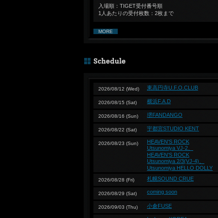
入場順：TIGET受付番号順
1人あたりの受付枚数：2枚まで
MORE
東高円寺U.F.O.CLUB
2026/08/12 (Wed)
横浜F.A.D
2026/08/15 (Sat)
堺FANDANGO
2026/08/16 (Sun)
宇都宮STUDIO KENT
2026/08/22 (Sat)
HEAVEN'S ROCK
2026/08/23 (Sun)
Utsunomiya VJ-2、
HEAVEN'S ROCK
Utsunomiya 2/3(VJ-4)、
Utsunomiya HELLO DOLLY
札幌SOUND CRUE
2026/08/28 (Fri)
coming soon
2026/08/29 (Sat)
小倉FUSE
2026/09/03 (Thu)