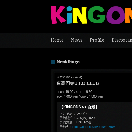
Home
News
Profile
Discogra
2026/08/12 (Wed)
東高円寺U.F.O.CLUB
open: 19:00 / start: 19:30
adv: 4,000 yen / door: 4,500 yen
【KiNGONS vs 自爆】
《ご予約について》
予約開始：6/25(木) 16:00
予約方法：TIGETのみ
予約先：
https://tiget.net/events/497906