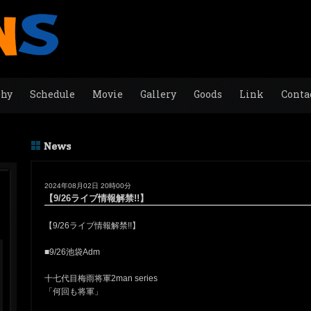
phy
Schedule
Movie
Gallery
Goods
Link
Conta
2024年08月02日 20時00分
【9/26ライブ情報解禁!!】
【9/26ライブ情報解禁!!】
■9/26池袋Adm
十七代目梅雨将軍2man series
「何回も将軍」