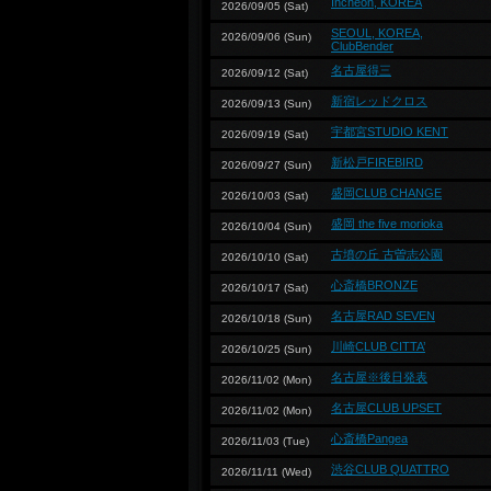
Incheon, KOREA
2026/09/05 (Sat)
SEOUL, KOREA,
2026/09/06 (Sun)
ClubBender
名古屋得三
2026/09/12 (Sat)
新宿レッドクロス
2026/09/13 (Sun)
宇都宮STUDIO KENT
2026/09/19 (Sat)
新松戸FIREBIRD
2026/09/27 (Sun)
盛岡CLUB CHANGE
2026/10/03 (Sat)
盛岡 the five morioka
2026/10/04 (Sun)
古墳の丘 古曽志公園
2026/10/10 (Sat)
心斎橋BRONZE
2026/10/17 (Sat)
名古屋RAD SEVEN
2026/10/18 (Sun)
川崎CLUB CITTA’
2026/10/25 (Sun)
名古屋※後日発表
2026/11/02 (Mon)
名古屋CLUB UPSET
2026/11/02 (Mon)
心斎橋Pangea
2026/11/03 (Tue)
渋谷CLUB QUATTRO
2026/11/11 (Wed)