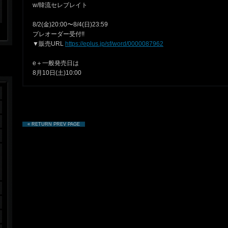
w/韓流セレブレイト
8/2(金)20:00〜8/4(日)23:59
プレオーダー受付!!
▼販売URL
https://eplus.jp/sf/word/0000087962
e＋一般発売日は
8月10日(土)10:00
« RETURN PREV PAGE