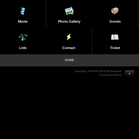
Movie
Photo Gallery
Goods
Link
Contact
Ticket
HOME
Copyright(c) KiNGONS All Rights Reserved.
▲
Powered by areMond