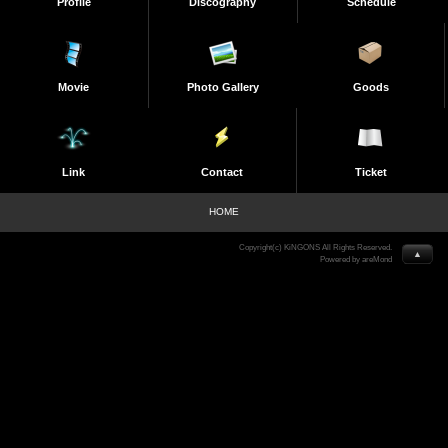
Profile
Discography
Schedule
Movie
Photo Gallery
Goods
Link
Contact
Ticket
HOME
Copyright(c) KiNGONS All Rights Reserved.
▲
Powered by areMond